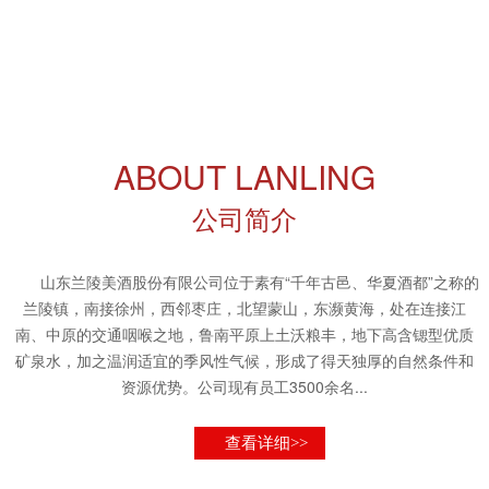
ABOUT LANLING
公司简介
山东兰陵美酒股份有限公司位于素有“千年古邑、华夏酒都”之称的
兰陵镇，南接徐州，西邻枣庄，北望蒙山，东濒黄海，处在连接江
南、中原的交通咽喉之地，鲁南平原上土沃粮丰，地下高含锶型优质
矿泉水，加之温润适宜的季风性气候，形成了得天独厚的自然条件和
资源优势。公司现有员工3500余名...
查看详细>>